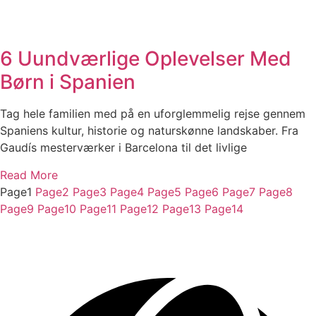
6 Uundværlige Oplevelser Med
Børn i Spanien
Tag hele familien med på en uforglemmelig rejse gennem
Spaniens kultur, historie og naturskønne landskaber. Fra
Gaudís mesterværker i Barcelona til det livlige
Read More
Page
1
Page
2
Page
3
Page
4
Page
5
Page
6
Page
7
Page
8
Page
9
Page
10
Page
11
Page
12
Page
13
Page
14