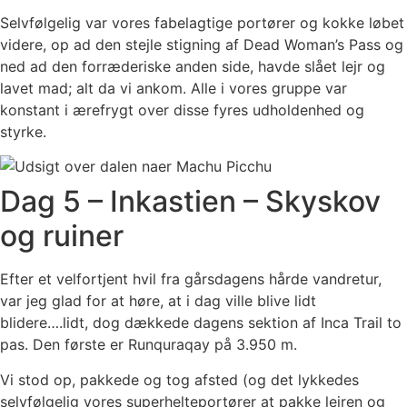
Selvfølgelig var vores fabelagtige portører og kokke løbet
videre, op ad den stejle stigning af Dead Woman’s Pass og
ned ad den forræderiske anden side, havde slået lejr og
lavet mad; alt da vi ankom. Alle i vores gruppe var
konstant i ærefrygt over disse fyres udholdenhed og
styrke.
Dag 5 – Inkastien – Skyskov
og ruiner
Efter et velfortjent hvil fra gårsdagens hårde vandretur,
var jeg glad for at høre, at i dag ville blive lidt
blidere….lidt, dog dækkede dagens sektion af Inca Trail to
pas. Den første er Runquraqay på 3.950 m.
Vi stod op, pakkede og tog afsted (og det lykkedes
selvfølgelig vores superhelteportører at pakke lejren og