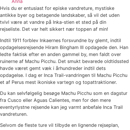
Anna
Hvis du er entusiast for episke vandreture, mystiske
antikke byer og betagende landskaber, så vil det uden
tvivl være at vandre på Inka-stien et sted på din
rejseliste. Det var helt sikkert nær toppen af ​​min!
Indtil 1911 forblev Inkaernes forsvundne by glemt, indtil
opdagelsesrejsende Hiram Bingham III opdagede den. Han
ledte faktisk efter en anden gammel by, men faldt over
ruinerne af Machu Picchu. Det smukt bevarede oldtidssted
havde været gemt væk i århundreder indtil dets
opdagelse. I dag er Inca Trail-vandringen til Machu Picchu
et af Perus mest ikoniske vartegn og topattraktioner.
Du kan selvfølgelig besøge Machu Picchu som en dagstur
fra Cusco eller Aguas Calientes, men for den mere
eventyrlystne rejsende kan jeg varmt anbefale Inca Trail
vandreturen.
Selvom de fleste ture vil tilbyde en lignende rejseplan,