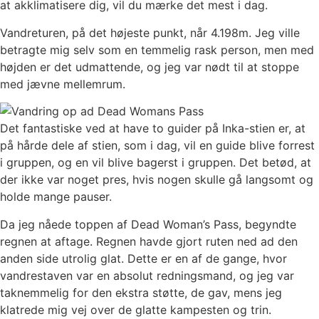
at akklimatisere dig, vil du mærke det mest i dag.
Vandreturen, på det højeste punkt, når 4.198m. Jeg ville
betragte mig selv som en temmelig rask person, men med
højden er det udmattende, og jeg var nødt til at stoppe
med jævne mellemrum.
Det fantastiske ved at have to guider på Inka-stien er, at
på hårde dele af stien, som i dag, vil en guide blive forrest
i gruppen, og en vil blive bagerst i gruppen. Det betød, at
der ikke var noget pres, hvis nogen skulle gå langsomt og
holde mange pauser.
Da jeg nåede toppen af ​​Dead Woman’s Pass, begyndte
regnen at aftage. Regnen havde gjort ruten ned ad den
anden side utrolig glat. Dette er en af ​​de gange, hvor
vandrestaven var en absolut redningsmand, og jeg var
taknemmelig for den ekstra støtte, de gav, mens jeg
klatrede mig vej over de glatte kampesten og trin.