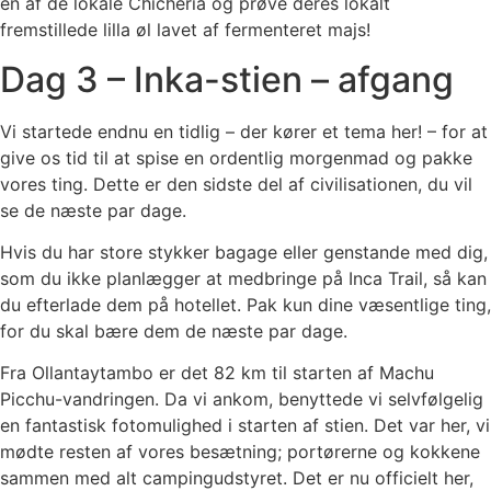
en af ​​de lokale Chicheria og prøve deres lokalt
fremstillede lilla øl lavet af fermenteret majs!
Dag 3 – Inka-stien – afgang
Vi startede endnu en tidlig – der kører et tema her! – for at
give os tid til at spise en ordentlig morgenmad og pakke
vores ting. Dette er den sidste del af civilisationen, du vil
se de næste par dage.
Hvis du har store stykker bagage eller genstande med dig,
som du ikke planlægger at medbringe på Inca Trail, så kan
du efterlade dem på hotellet. Pak kun dine væsentlige ting,
for du skal bære dem de næste par dage.
Fra Ollantaytambo er det 82 km til starten af ​​Machu
Picchu-vandringen. Da vi ankom, benyttede vi selvfølgelig
en fantastisk fotomulighed i starten af ​​stien. Det var her, vi
mødte resten af ​​vores besætning; portørerne og kokkene
sammen med alt campingudstyret. Det er nu officielt her,