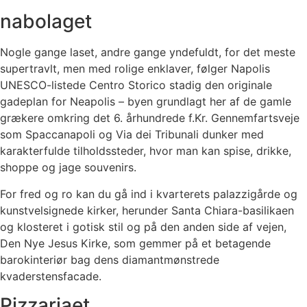
nabolaget
Nogle gange laset, andre gange yndefuldt, for det meste
supertravlt, men med rolige enklaver, følger Napolis
UNESCO-listede Centro Storico stadig den originale
gadeplan for Neapolis – byen grundlagt her af de gamle
grækere omkring det 6. århundrede f.Kr.
Gennemfartsveje
som Spaccanapoli og Via dei Tribunali dunker med
karakterfulde tilholdssteder, hvor man kan spise, drikke,
shoppe og jage souvenirs.
For fred og ro kan du gå ind i kvarterets palazzigårde og
kunstvelsignede kirker, herunder Santa Chiara-basilikaen
og klosteret i gotisk stil og på den anden side af vejen,
Den Nye Jesus Kirke, som gemmer på et betagende
barokinteriør bag dens diamantmønstrede
kvaderstensfacade.
Pizzariaet