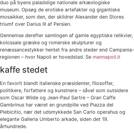
duo på byens paladslige nationale arkæologiske
museum. Opsøg de erotiske artefakter og gigantiske
mosaikker, som den, der skildrer Alexander den Stores
triumf over Darius III af Persien.
Gennemse derefter samlingen af ​​gamle egyptiske relikvier,
kolossale græske og romerske skulpturer og
renæssancestykker hentet fra andre steder end Campania-
regionen – hvor Napoli er hovedstad. Se
mannapoli.it
kaffe stedet
En favorit blandt italienske præsidenter, filosoffer,
politikere, forfattere og kunstnere – såvel som outsidere
som Oscar Wilde og Jean-Paul Sartre – Gran Caffe
Gambrinus har været en grundpille ved Piazza del
Plebicitio, nær det udsmykkede San Carlo operahus og
elegante Galleria Umberto arkade, siden det 19.
århundrede.