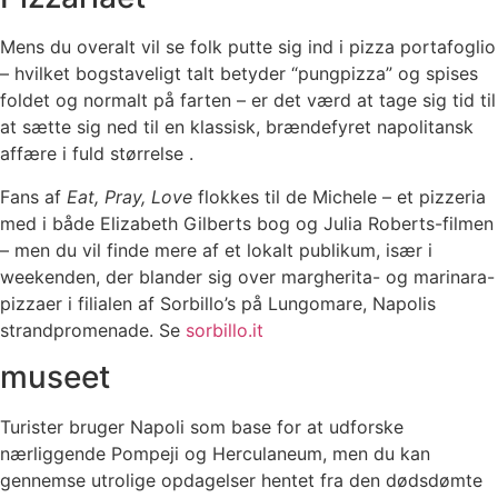
Mens du overalt vil se folk putte sig ind i pizza portafoglio
– hvilket bogstaveligt talt betyder “pungpizza” og spises
foldet og normalt på farten – er det værd at tage sig tid til
at sætte sig ned til en klassisk, brændefyret napolitansk
affære i fuld størrelse .
Fans af
Eat, Pray, Love
flokkes til de Michele – et pizzeria
med i både Elizabeth Gilberts bog og Julia Roberts-filmen
– men du vil finde mere af et lokalt publikum, især i
weekenden, der blander sig over margherita- og marinara-
pizzaer i filialen af Sorbillo’s på Lungomare, Napolis
strandpromenade. Se
sorbillo.it
museet
Turister bruger Napoli som base for at udforske
nærliggende Pompeji og Herculaneum, men du kan
gennemse utrolige opdagelser hentet fra den dødsdømte