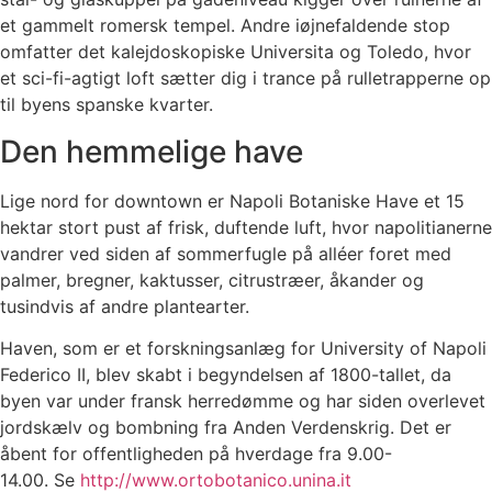
et gammelt romersk tempel.
Andre iøjnefaldende stop
omfatter det kalejdoskopiske Universita og Toledo, hvor
et sci-fi-agtigt loft sætter dig i trance på rulletrapperne op
til byens spanske kvarter.
Den hemmelige have
Lige nord for downtown er Napoli Botaniske Have et 15
hektar stort pust af frisk, duftende luft, hvor napolitianerne
vandrer ved siden af ​​sommerfugle på alléer foret med
palmer, bregner, kaktusser, citrustræer, åkander og
tusindvis af andre plantearter.
Haven, som er et forskningsanlæg for University of Napoli
Federico II, blev skabt i begyndelsen af ​​1800-tallet, da
byen var under fransk herredømme og har siden overlevet
jordskælv og bombning fra Anden Verdenskrig. Det er
åbent for offentligheden på hverdage fra 9.00-
14.00. Se
http://www.ortobotanico.unina.it