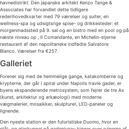
havnedistrikt.
Den japanske arkitekt Kenzo Tange &
Associates har forvandlet dette tidligere
rederihovedkvarter med 79 værelser og suiter, en
wellness-spa og udsigtsrige spise- og drikkesteder: et
morgenmadssted på 9. sal og en bistro med en pool og på
næste niveau op , Il Comandante, en Michelin-stjerne
restaurant af den napolitanske indfødte Salvatore
Bianco.
Værelser fra €257.
Galleriet
Forener sig med de hemmelige gange, katakomberne og
krypterne, der går i spiral under Napolis travle gader, er
byens ekspanderende metrosystem, som fejrer de tre As
(kunst, arkitektur og arkæologi) med moderne
vægmalerier, mosaikker, skulpturer, LED-paneler og
lignende.
Den nyeste station er den futuristiske Duomo, hvor en
stål- og glaskuppel på gadeniveau kigger over ruinerne af