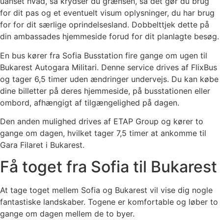
uanset hvad, så krydser du grænsen, så det gør du brug
for dit pas og et eventuelt visum oplysninger, du har brug
for for dit særlige oprindelsesland. Dobbelttjek dette på
din ambassades hjemmeside forud for dit planlagte besøg.
En bus kører fra Sofia Busstation fire gange om ugen til
Bukarest Autogara Militari. Denne service drives af FlixBus
og tager 6,5 timer uden ændringer undervejs. Du kan købe
dine billetter på deres hjemmeside, på busstationen eller
ombord, afhængigt af tilgængelighed på dagen.
Den anden mulighed drives af ETAP Group og kører to
gange om dagen, hvilket tager 7,5 timer at ankomme til
Gara Filaret i Bukarest.
Få toget fra Sofia til Bukarest
At tage toget mellem Sofia og Bukarest vil vise dig nogle
fantastiske landskaber. Togene er komfortable og løber to
gange om dagen mellem de to byer.