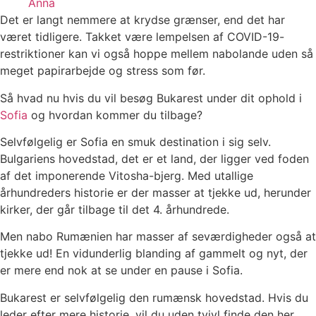
Anna
Det er langt nemmere at krydse grænser, end det har
været tidligere. Takket være lempelsen af ​​COVID-19-
restriktioner kan vi også hoppe mellem nabolande uden så
meget papirarbejde og stress som før.
Så hvad nu hvis du vil besøg Bukarest under dit ophold i
Sofia
og hvordan kommer du tilbage?
Selvfølgelig er Sofia en smuk destination i sig selv.
Bulgariens hovedstad, det er et land, der ligger ved foden
af ​​det imponerende Vitosha-bjerg. Med utallige
århundreders historie er der masser at tjekke ud, herunder
kirker, der går tilbage til det 4. århundrede.
Men nabo Rumænien har masser af seværdigheder også at
tjekke ud! En vidunderlig blanding af gammelt og nyt, der
er mere end nok at se under en pause i Sofia.
Bukarest er selvfølgelig den rumænsk hovedstad. Hvis du
leder efter mere historie, vil du uden tvivl finde den her.