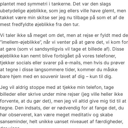
plantet med symmetri i tankerne. Det var den slags
ubetydelige øjeblikke, som jeg ellers ville have glemt, men
takket være min skitse ser jeg nu tilbage på som et af de
mest fredfyldte øjeblikke fra den tur.
Vi taler ikke så meget om det, men at rejse er fyldt med de
“imellem-øjeblikke”, når vi venter på at gøre det, vi kom for
at gøre (som vi sandsynligvis vil tage et billede af). Disse
øjeblikke kan nemt blive forbigået på vores telefoner,
tjekker socials eller svarer på e-mails, men hvis du prøver
at tegne i disse langsommere tider, kommer du måske
bare hjem med en souvenir lavet af dig – kun til dig.
Jeg vil aldrig stoppe med at tjekke min telefon, tage
billeder eller skrive under mine rejser (jeg ville heller ikke
forvente, at du gør det), men jeg vil altid give mig tid til at
tegne. Den indsats, der er nødvendig for at fange det, du
har observeret, kan være meget meditativ og skabe
sanseminder, helt unikke uanset niveauet af færdigheder,