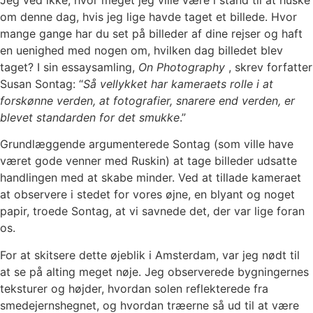
om denne dag, hvis jeg lige havde taget et billede. Hvor
mange gange har du set på billeder af dine rejser og haft
en uenighed med nogen om, hvilken dag billedet blev
taget? I sin essaysamling,
On Photography
, skrev forfatter
Susan Sontag: “
Så vellykket har kameraets rolle i at
forskønne verden, at fotografier, snarere end verden, er
blevet standarden for det smukke
.”
Grundlæggende argumenterede Sontag (som ville have
været gode venner med Ruskin) at tage billeder udsatte
handlingen med at skabe minder. Ved at tillade kameraet
at observere i stedet for vores øjne, en blyant og noget
papir, troede Sontag, at vi savnede det, der var lige foran
os.
For at skitsere dette øjeblik i Amsterdam, var jeg nødt til
at se på alting meget nøje. Jeg observerede bygningernes
teksturer og højder, hvordan solen reflekterede fra
smedejernshegnet, og hvordan træerne så ud til at være