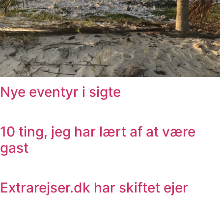
Nye eventyr i sigte
10 ting, jeg har lært af at være
gast
Extrarejser.dk har skiftet ejer