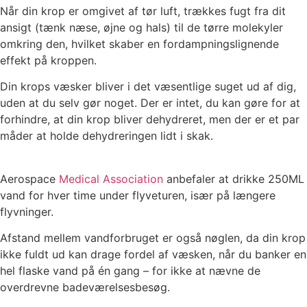
Når din krop er omgivet af tør luft, trækkes fugt fra dit
ansigt (tænk næse, øjne og hals) til de tørre molekyler
omkring den, hvilket skaber en fordampningslignende
effekt på kroppen.
Din krops væsker bliver i det væsentlige suget ud af dig,
uden at du selv gør noget. Der er intet, du kan gøre for at
forhindre, at din krop bliver dehydreret, men der er et par
måder at holde dehydreringen lidt i skak.
Aerospace
Medical Association
anbefaler at drikke 250ML
vand for hver time under flyveturen, især på længere
flyvninger.
Afstand mellem vandforbruget er også nøglen, da din krop
ikke fuldt ud kan drage fordel af væsken, når du banker en
hel flaske vand på én gang – for ikke at nævne de
overdrevne badeværelsesbesøg.