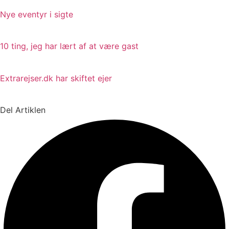
Nye eventyr i sigte
10 ting, jeg har lært af at være gast
Extrarejser.dk har skiftet ejer
Del Artiklen