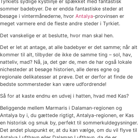
Tyrkiets sydlige kystlinje er spækket med fantastisk
sommer badebyer. De er endda fantastiske steder at
besøge i vintermånederne, hvor
Antalya
-provinsen er
meget varmere end de fleste andre steder i Tyrkiet.
Det vanskelige er at beslutte, hvor man skal hen.
Det er let at antage, at alle badebyer er det samme; når alt
kommer til alt, tilbyder de ikke de samme ting – sol, hav,
natteliv, mad? Nå, ja, det gør de, men de har også lokale
nichesteder at besøge historien, alle deres egne og
regionale delikatesser at prøve. Det er derfor at finde de
bedste sommersteder kan være udfordrende!
Så for at kaste endnu en udvej i hatten, hvad med Kas?
Beliggende mellem Marmaris i Dalaman-regionen og
Antalya by i, du gættede rigtigt, Antalya-regionen, er Kas
en historisk og smuk by, perfekt til sommerkuldegysninger.
Det andet pluspunkt er, at du kan vælge, om du vil flyve til
Antalya Lufthavn eller Dalaman Lufthavn, da de er