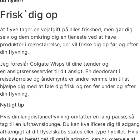
du flyver!
Frisk`dig op
At flyve tager en vejafgift på alles friskhed, men gør dig
selv og dem omkring dig en tjeneste ved at have
produkter i rejsestørrelse, der vil friske dig op før og efter
din flyvning.
Jeg foreslår
Colgate Wisps
til dine tænder og
en
ansigtsrenseserviet
til dit ansigt. En
deodorant i
rejsestørrelse
og åndemynte er andre nemme trin til at
hjælpe dig med at føle dig frisk og ren før under og efter
din flyvning.
Nyttigt tip
Hvis din langdistanceflyvning omfatter en lang pause, så
tag til en lufthavnslounge. Du kan kvalificere dig til adgang
afhængigt af dit flyselskabs status eller type flybillet. Hvis
du ikke er berettiget til gratis adgang, kan du overveje at