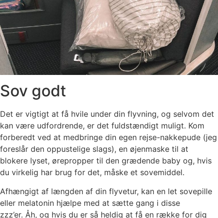
Sov godt
Det er vigtigt at få hvile under din flyvning, og selvom det
kan være udfordrende, er det fuldstændigt muligt. Kom
forberedt ved at medbringe din egen
rejse-nakkepude
(jeg
foreslår den oppustelige slags), en
øjenmaske
til at
blokere lyset,
ørepropper
til den grædende baby og, hvis
du virkelig har brug for det, måske et sovemiddel.
Afhængigt af længden af ​​din flyvetur, kan en let sovepille
eller melatonin hjælpe med at sætte gang i disse
zzz’er. Åh, og hvis du er så heldig at få en række for dig