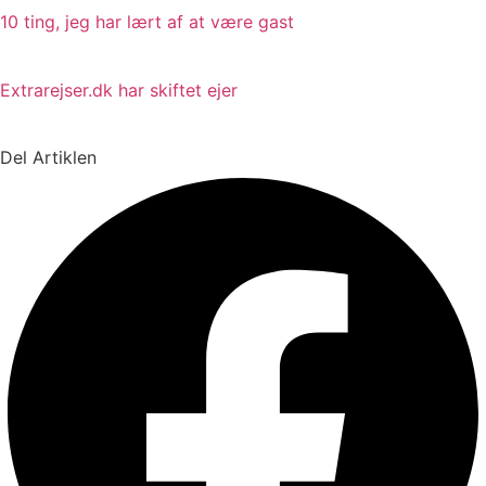
10 ting, jeg har lært af at være gast
Extrarejser.dk har skiftet ejer
Del Artiklen