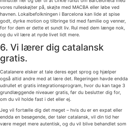
minutter her og der til at cirkle rundt om Barceloneta med
vores rulleskøjter på, skøjte med MACBA eller løbe ved
havnen. Lokalbefolkningen i Barcelona kan lide at spise
godt, dyrke motion og tilbringe tid med familie og venner,
for for dem er dette et sundt liv. Rul med dem længe nok,
og du vil lære at nyde livet lidt mere.
6. Vi lærer dig catalansk
gratis.
Catalanere elsker at tale deres eget sprog og hjælper
også altid andre med at lære det. Regeringen havde endda
udrullet et gratis integrationsprogram, hvor du kan tage 3
grundlæggende niveauer gratis, før du beslutter dig for,
om du vil holde fast i det eller ej.
Jeg vil fortælle dig det meget – hvis du er en expat eller
endda en besøgende, der taler catalansk, vil din tid her
være meget mere autentisk, og du vil blive behandlet som