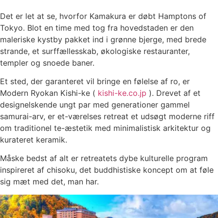
Det er let at se, hvorfor Kamakura er døbt Hamptons of
Tokyo. Blot en time med tog fra hovedstaden er den
maleriske kystby pakket ind i grønne bjerge, med brede
strande, et surffællesskab, økologiske restauranter,
templer og snoede baner.
Et sted, der garanteret vil bringe en følelse af ro, er
Modern Ryokan Kishi-ke (
kishi-ke.co.jp
). Drevet af et
designelskende ungt par med generationer gammel
samurai-arv, er et-værelses retreat et udsøgt moderne riff
om traditionel te-æstetik med minimalistisk arkitektur og
kurateret keramik.
Måske bedst af alt er retreatets dybe kulturelle program
inspireret af chisoku, det buddhistiske koncept om at føle
sig mæt med det, man har.