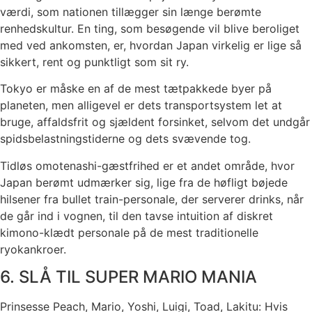
værdi, som nationen tillægger sin længe berømte
renhedskultur. En ting, som besøgende vil blive beroliget
med ved ankomsten, er, hvordan Japan virkelig er lige så
sikkert, rent og punktligt som sit ry.
Tokyo er måske en af ​​de mest tætpakkede byer på
planeten, men alligevel er dets transportsystem let at
bruge, affaldsfrit og sjældent forsinket, selvom det undgår
spidsbelastningstiderne og dets svævende tog.
Tidløs omotenashi-gæstfrihed er et andet område, hvor
Japan berømt udmærker sig, lige fra de høfligt bøjede
hilsener fra bullet train-personale, der serverer drinks, når
de går ind i vognen, til den tavse intuition af diskret
kimono-klædt personale på de mest traditionelle
ryokankroer.
6. SLÅ TIL SUPER MARIO MANIA
Prinsesse Peach, Mario, Yoshi, Luigi, Toad, Lakitu: Hvis