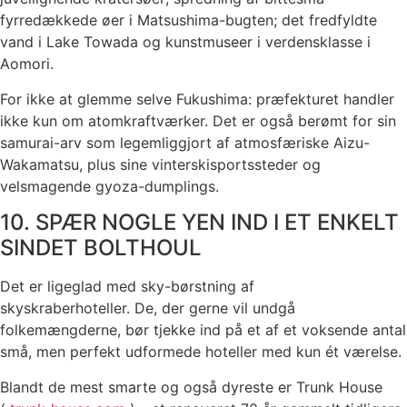
fyrredækkede øer i Matsushima-bugten; det fredfyldte
vand i Lake Towada og kunstmuseer i verdensklasse i
Aomori.
For ikke at glemme selve Fukushima: præfekturet handler
ikke kun om atomkraftværker. Det er også berømt for sin
samurai-arv som legemliggjort af atmosfæriske Aizu-
Wakamatsu, plus sine vinterskisportssteder og
velsmagende gyoza-dumplings.
10. SPÆR NOGLE YEN IND I ET ENKELT
SINDET BOLTHOUL
Det er ligeglad med sky-børstning af
skyskraberhoteller. De, der gerne vil undgå
folkemængderne, bør tjekke ind på et af et voksende antal
små, men perfekt udformede hoteller med kun ét værelse.
Blandt de mest smarte og også dyreste er Trunk House