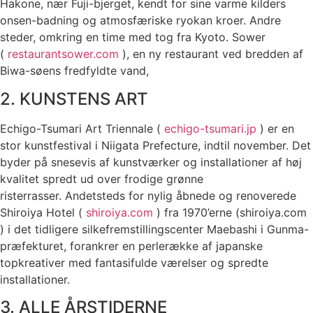
Hakone, nær Fuji-bjerget, kendt for sine varme kilders
onsen-badning og atmosfæriske ryokan kroer. Andre
steder, omkring en time med tog fra Kyoto. Sower
(
restaurantsower.com
), en ny restaurant ved bredden af ​​
Biwa-søens fredfyldte vand,
2. KUNSTENS ART
Echigo-Tsumari Art Triennale (
echigo-tsumari.jp
) er en
stor kunstfestival i Niigata Prefecture, indtil november. Det
byder på snesevis af kunstværker og installationer af høj
kvalitet spredt ud over frodige grønne
risterrasser. Andetsteds for nylig åbnede og renoverede
Shiroiya Hotel (
shiroiya.com
) fra 1970’erne (shiroiya.com
) i det tidligere silkefremstillingscenter Maebashi i Gunma-
præfekturet, forankrer en perlerække af japanske
topkreativer med fantasifulde værelser og spredte
installationer.
3. ALLE ÅRSTIDERNE