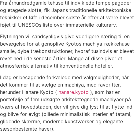
Fra århundredgamle tehuse til indviklede tempelpagoder
og etagede slotte, fik Japans traditionelle arkitektoniske
teknikker et løft i december sidste år efter at være blevet
føjet til UNESCOs liste over immaterielle kulturarv.
Flytningen vil sandsynligvis give yderligere næring til en
bevægelse for at genoplive Kyotos machiya-rækkehuse –
smalle, dybe trækonstruktioner, hvoraf tusindvis er blevet
revet ned i de seneste årtier. Mange af disse giver et
atmosfærisk alternativ til konventionelle hoteller.
I dag er besøgende forkælede med valgmuligheder, når
det kommer til at vælge en machiya, med favoritter,
herunder Hanare Kyoto (
hanare.kyoto
), som har en
portefølje af fem udsøgte arkitekttegnede machiyaer på
tværs af hovedstaden, der vil give dig lyst til at flytte ind
og blive for evigt (billede minimalistisk interiør af tatami,
glidende skærme, moderne kunstværker og elegante
sæsonbestemte haver).