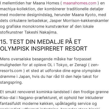
I mellemtiden har Maana Homes (
maanahomes.com
) en
machiya-kollektion, der kombinerer traditionelle detaljer
med moderne designindslag, herunder Maana Kyoto, med
dets cirkulære lerbadekar, Jasper Morrison-køkkenskamler
og grafiske monokrome kunstværker af den lokale
stofkunstner Takeshi Nakajima.
15. TEST DIN MEDALJE PÅ ET
OLYMPISK INSPIRERET RESORT
Mens oversøiske besøgende måske har forpasset
muligheden for at opleve OL i Tokyo, er Zenagi ( zen-
resorts.com ) et sted at udforske dine egne olympiske
drømme i Japan, hvis du har råd til den høje takst for
stangspring.
Et smukt renoveret kominka-landsted i den frodige grønne
Kiso-dal i Nagano-præfekturet, et ophold her inkluderer
fantasifuldt moderne køkken, upåklagelig service og