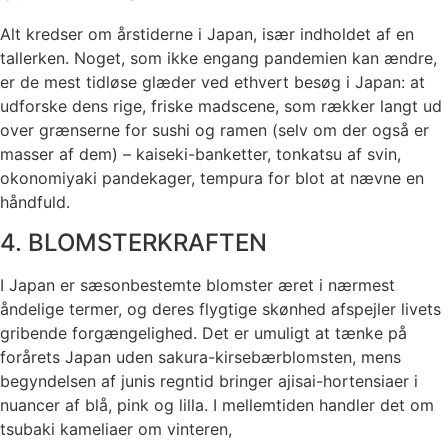
Alt kredser om årstiderne i Japan, især indholdet af en
tallerken. Noget, som ikke engang pandemien kan ændre,
er de mest tidløse glæder ved ethvert besøg i Japan: at
udforske dens rige, friske madscene, som rækker langt ud
over grænserne for sushi og ramen (selv om der også er
masser af dem) – kaiseki-banketter, tonkatsu af svin,
okonomiyaki pandekager, tempura for blot at nævne en
håndfuld.
4. BLOMSTERKRAFTEN
I Japan er sæsonbestemte blomster æret i nærmest
åndelige termer, og deres flygtige skønhed afspejler livets
gribende forgængelighed. Det er umuligt at tænke på
forårets Japan uden sakura-kirsebærblomsten, mens
begyndelsen af ​​junis regntid bringer ajisai-hortensiaer i
nuancer af blå, pink og lilla. I mellemtiden handler det om
tsubaki kameliaer om vinteren,