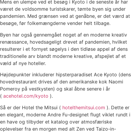
Mens en ulempe ved et besøg i Kyoto i de seneste år har
været de voldsomme turistskarer, tømte byen sig under
pandemien. Med grænsen ved at genåbne, er det værd at
besøge, før folkemængderne vender helt tilbage.
Byen har også gennemgået noget af en moderne kreativ
renæssance, hovedsageligt drevet af pandemien, hvilket
resulterer i et fornyet søgelys i den tidløse appel af dens
traditionelle arv blandt moderne kreative, afspejlet af et
væld af nye hoteller.
Højdepunkter inkluderer hipsterparadiset Ace Kyoto (dens
hovedrestaurant drives af den amerikanske kok Naomi
Pomeroy på vestkysten) og skal åbne senere i år
(
acehotel.com/kyoto
).
Så er der Hotel the Mitsui (
hotelthemitsui.com
). Dette er
en elegant, moderne Andre Fu-designet flugt viklet rundt i
en have og tilbyder et katalog over atmosfæriske
oplevelser fra en morgen med alt Zen ved Taizo-in-