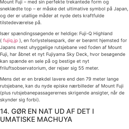
Mount Fuji – med sin perfekte trekantede form og
sneklædte top – er måske det ultimative symbol på Japan,
og der er utallige måder at nyde dets kraftfulde
tilstedeværelse på.
Især spændingssøgende er heldige: Fuji-Q Highland
(
fujiq.jp
), en forlystelsespark, der er berømt hjemsted for
Japans mest uhyggelige rutsjebane ved foden af ​​Mount
Fuji, har åbnet et nyt Fujiyama Sky Deck, hvor besøgende
kan spænde en sele på og bestige et nyt
friluftsobservatorium, der rejser sig 55 meter.
Mens det er en brøkdel lavere end den 79 meter lange
rutsjebane, kan du nyde episke nærbilleder af Mount Fuji
(plus rutsjebanepassagerernes skrigende ansigter, når de
skynder sig forbi).
14. GØR EN NAT UD AF DET I
UMATISKE MACHUYA