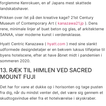
forglemme Kenrokuen, en af ​​Japans mest skattede
landskabshaver.
Prikken over i’et på den kreative kage? 21st Century
Museum of Contemporary Art (
kanazawa21.jp
). Dens
rene, minimale linjer af buet beton og glas, af arkitekterne
SANAA, viser moderne kunst i verdensklasse.
Hyatt Centric Kanazawa (
hyatt.com
) med sine slankt
udformede designdetaljer er en bekvem luksus tilføjelse til
byens hotelscene, efter at have åbnet midt i pandemien i
sommeren 2020.
13. RÆK TIL HIMLEN VED SACRED
MOUNT FUJI
Det har for vane at dukke op i horisonten og tage pusten
fra dig, når du mindst venter det, det være sig gennem et
skudtogsvindue eller fra et hotelværelse i skyskraber.