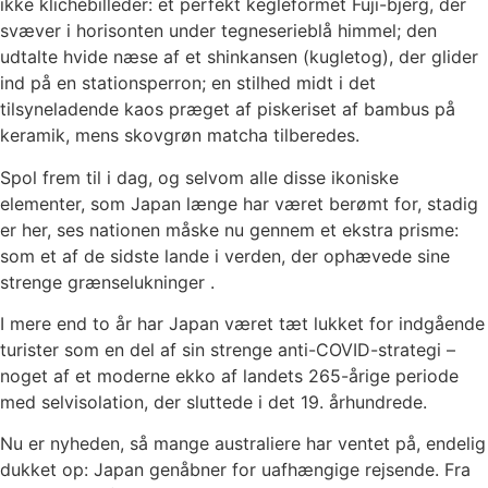
ikke klichébilleder: et perfekt kegleformet Fuji-bjerg, der
svæver i horisonten under tegneserieblå himmel; den
udtalte hvide næse af et shinkansen (kugletog), der glider
ind på en stationsperron; en stilhed midt i det
tilsyneladende kaos præget af piskeriset af bambus på
keramik, mens skovgrøn matcha tilberedes.
Spol frem til i dag, og selvom alle disse ikoniske
elementer, som Japan længe har været berømt for, stadig
er her, ses nationen måske nu gennem et ekstra prisme:
som et af de sidste lande i verden, der ophævede sine
strenge grænselukninger .
I mere end to år har Japan været tæt lukket for indgående
turister som en del af sin strenge anti-COVID-strategi –
noget af et moderne ekko af landets 265-årige periode
med selvisolation, der sluttede i det 19. århundrede.
Nu er nyheden, så mange australiere har ventet på, endelig
dukket op: Japan genåbner for uafhængige rejsende. Fra