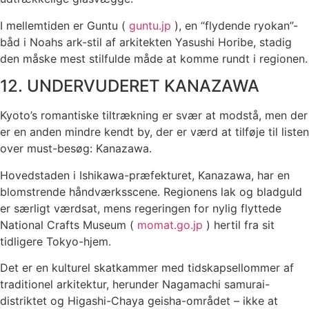
I mellemtiden er Guntu (
guntu.jp
), en “flydende ryokan”-
båd i Noahs ark-stil af arkitekten Yasushi Horibe, stadig
den måske mest stilfulde måde at komme rundt i regionen.
12. UNDERVUDERET KANAZAWA
Kyoto’s romantiske tiltrækning er svær at modstå, men der
er en anden mindre kendt by, der er værd at tilføje til listen
over must-besøg: Kanazawa.
Hovedstaden i Ishikawa-præfekturet, Kanazawa, har en
blomstrende håndværksscene. Regionens lak og bladguld
er særligt værdsat, mens regeringen for nylig flyttede
National Crafts Museum (
momat.go.jp
) hertil fra sit
tidligere Tokyo-hjem.
Det er en kulturel skatkammer med tidskapsellommer af
traditionel arkitektur, herunder Nagamachi samurai-
distriktet og Higashi-Chaya geisha-området – ikke at