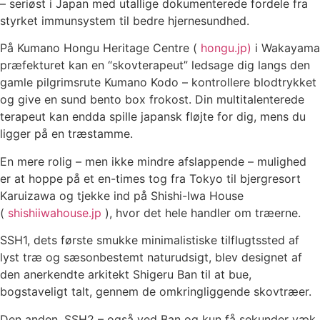
– seriøst i Japan med utallige dokumenterede fordele fra
styrket immunsystem til bedre hjernesundhed.
På Kumano Hongu Heritage Centre (
hongu.jp)
i Wakayama
præfekturet kan en “skovterapeut” ledsage dig langs den
gamle pilgrimsrute Kumano Kodo – kontrollere blodtrykket
og give en sund bento box frokost. Din multitalenterede
terapeut kan endda spille japansk fløjte for dig, mens du
ligger på en træstamme.
En mere rolig – men ikke mindre afslappende – mulighed
er at hoppe på et en-times tog fra Tokyo til bjergresort
Karuizawa og tjekke ind på Shishi-Iwa House
(
shishiiwahouse.jp
), hvor det hele handler om træerne.
SSH1, dets første smukke minimalistiske tilflugtssted af
lyst træ og sæsonbestemt naturudsigt, blev designet af
den anerkendte arkitekt Shigeru Ban til at bue,
bogstaveligt talt, gennem de omkringliggende skovtræer.
Den anden, SSH2 – også ved Ban og kun få sekunder væk