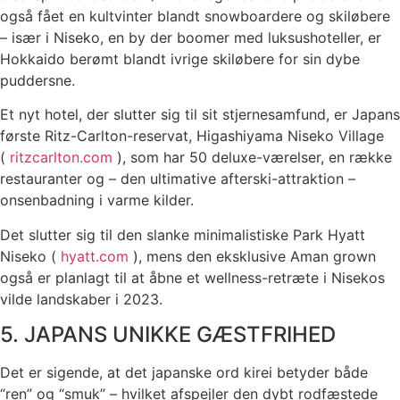
også fået en kultvinter blandt snowboardere og skiløbere
– især i Niseko, en by der boomer med luksushoteller, er
Hokkaido berømt blandt ivrige skiløbere for sin dybe
puddersne.
Et nyt hotel, der slutter sig til sit stjernesamfund, er Japans
første Ritz-Carlton-reservat, Higashiyama Niseko Village
(
ritzcarlton.com
), som har 50 deluxe-værelser, en række
restauranter og – den ultimative afterski-attraktion –
onsenbadning i varme kilder.
Det slutter sig til den slanke minimalistiske Park Hyatt
Niseko (
hyatt.com
), mens den eksklusive Aman grown
også er planlagt til at åbne et wellness-retræte i Nisekos
vilde landskaber i 2023.
5. JAPANS UNIKKE GÆSTFRIHED
Det er sigende, at det japanske ord kirei betyder både
“ren” og “smuk” – hvilket afspejler den dybt rodfæstede