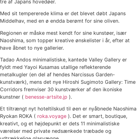
tre af Japans hovedøer.
Med sit tempererede klima er det blevet døbt Japans
Middelhav, med en ø endda berømt for sine oliven.
Regionen er måske mest kendt for sine kunstøer, især
Naoshima, som topper kreative ønskelister i år, efter at
have åbnet to nye gallerier.
Tadao Andos minimalistiske, kantede Valley Gallery er
fyldt med Yayoi Kusamas utallige reflekterende
metalkugler (en del af hendes Narcissus Garden-
kunstværk), mens det nye Hiroshi Sugimoto Gallery: Time
Corridors fremviser 30 kunstværker af den ikoniske
kunstner (
benesse-artsite.jp
).
Et tiltrængt nyt hoteltilskud til øen er nyåbnede Naoshima
Ryokan ROKA (
roka.voyage
). Det er smart, boutique,
kreativt, og et højdepunkt er dets 11 minimalistiske
værelser med private nedsænkede træbade og
udtrækkelige glasvægge.