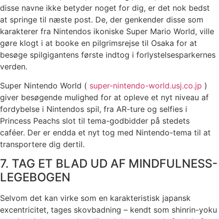
disse navne ikke betyder noget for dig, er det nok bedst
at springe til næste post. De, der genkender disse som
karakterer fra Nintendos ikoniske Super Mario World, ville
gøre klogt i at booke en pilgrimsrejse til Osaka for at
besøge spilgigantens første indtog i forlystelsesparkernes
verden.
Super Nintendo World (
super-nintendo-world.usj.co.jp
)
giver besøgende mulighed for at opleve et nyt niveau af
fordybelse i Nintendos spil, fra AR-ture og selfies i
Princess Peachs slot til tema-godbidder på stedets
caféer. Der er endda et nyt tog med Nintendo-tema til at
transportere dig dertil.
7. TAG ET BLAD UD AF MINDFULNESS-
LEGEBOGEN
Selvom det kan virke som en karakteristisk japansk
excentricitet, tages skovbadning – kendt som shinrin-yoku