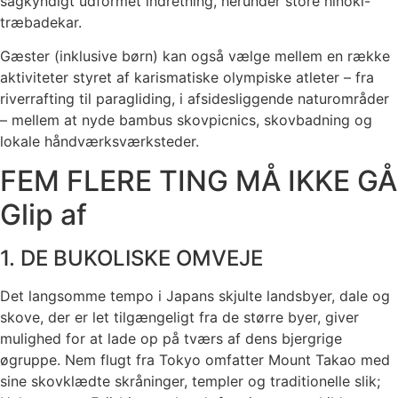
sagkyndigt udformet indretning, herunder store hinoki-
træbadekar.
Gæster (inklusive børn) kan også vælge mellem en række
aktiviteter styret af karismatiske olympiske atleter – fra
riverrafting til paragliding, i afsidesliggende naturområder
– mellem at nyde bambus skovpicnics, skovbadning og
lokale håndværksværksteder.
FEM FLERE TING MÅ IKKE GÅ
Glip af
1. DE BUKOLISKE OMVEJE
Det langsomme tempo i Japans skjulte landsbyer, dale og
skove, der er let tilgængeligt fra de større byer, giver
mulighed for at lade op på tværs af dens bjergrige
øgruppe. Nem flugt fra Tokyo omfatter Mount Takao med
sine skovklædte skråninger, templer og traditionelle slik;