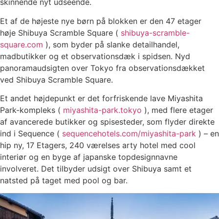
skinnende nyt udseende.
Et af de højeste nye børn på blokken er den 47 etager
høje Shibuya Scramble Square (
shibuya-scramble-
square.com
), som byder på slanke detailhandel,
madbutikker og et observationsdæk i spidsen. Nyd
panoramaudsigten over Tokyo fra observationsdækket
ved Shibuya Scramble Square.
Et andet højdepunkt er det forfriskende lave Miyashita
Park-kompleks (
miyashita-park.tokyo
), med flere etager
af avancerede butikker og spisesteder, som flyder direkte
ind i Sequence (
sequencehotels.com/miyashita-park
) – en
hip ny, 17 Etagers, 240 værelses arty hotel med cool
interiør og en byge af japanske topdesignnavne
involveret. Det tilbyder udsigt over Shibuya samt et
natsted på taget med pool og bar.