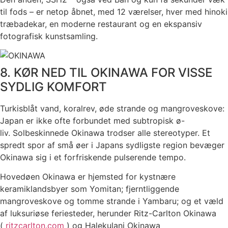
til fods – er netop åbnet, med 12 værelser, hver med hinoki
træbadekar, en moderne restaurant og en ekspansiv
fotografisk kunstsamling.
8. KØR NED TIL OKINAWA FOR VISSE
SYDLIG KOMFORT
Turkisblåt vand, koralrev, øde strande og mangroveskove:
Japan er ikke ofte forbundet med subtropisk ø-
liv. Solbeskinnede Okinawa trodser alle stereotyper. Et
spredt spor af små øer i Japans sydligste region bevæger
Okinawa sig i et forfriskende pulserende tempo.
Hovedøen Okinawa er hjemsted for kystnære
keramiklandsbyer som Yomitan; fjerntliggende
mangroveskove og tomme strande i Yambaru; og et væld
af luksuriøse feriesteder, herunder Ritz-Carlton Okinawa
(
ritzcarlton.com
) og Halekulani Okinawa