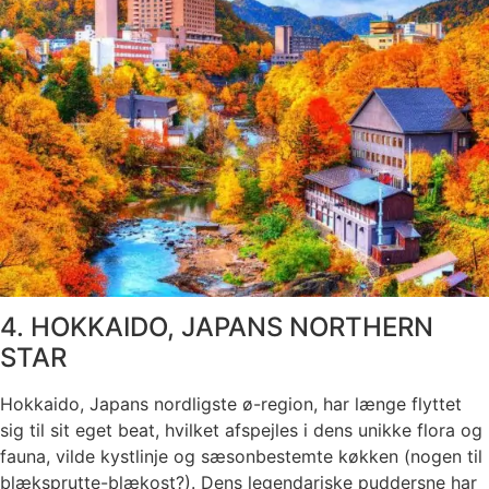
4. HOKKAIDO, JAPANS NORTHERN
STAR
Hokkaido, Japans nordligste ø-region, har længe flyttet
sig til sit eget beat, hvilket afspejles i dens unikke flora og
fauna, vilde kystlinje og sæsonbestemte køkken (nogen til
blæksprutte-blækost?). Dens legendariske puddersne har