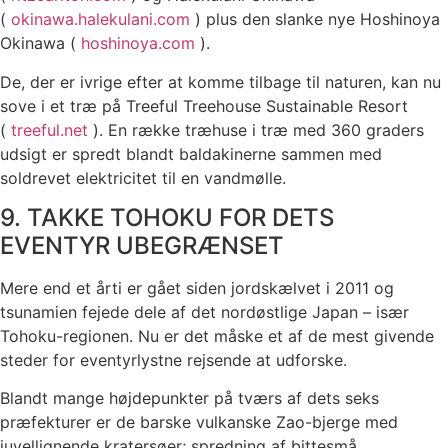
(
okinawa.halekulani.com
) plus den slanke nye Hoshinoya
Okinawa (
hoshinoya.com
).
De, der er ivrige efter at komme tilbage til naturen, kan nu
sove i et træ på Treeful Treehouse Sustainable Resort
(
treeful.net
). En række træhuse i træ med 360 graders
udsigt er spredt blandt baldakinerne sammen med
soldrevet elektricitet til en vandmølle.
9. TAKKE TOHOKU FOR DETS
EVENTYR UBEGRÆNSET
Mere end et årti er gået siden jordskælvet i 2011 og
tsunamien fejede dele af det nordøstlige Japan – især
Tohoku-regionen. Nu er det måske et af de mest givende
steder for eventyrlystne rejsende at udforske.
Blandt mange højdepunkter på tværs af dets seks
præfekturer er de barske vulkanske Zao-bjerge med
juvellignende kratersøer; spredning af bittesmå