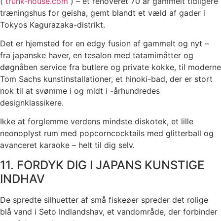
(
trunk-house.com
) – et renoveret 70 år gammelt tidligere
træningshus for geisha, gemt blandt et væld af gader i
Tokyos Kagurazaka-distrikt.
Det er hjemsted for en edgy fusion af gammelt og nyt –
fra japanske haver, en tesalon med tatamimåtter og
døgnåben service fra butlere og private kokke, til moderne
Tom Sachs kunstinstallationer, et hinoki-bad, der er stort
nok til at svømme i og midt i -århundredes
designklassikere.
Ikke at forglemme verdens mindste diskotek, et lille
neonoplyst rum med popcorncocktails med glitterball og
avanceret karaoke – helt til dig selv.
11. FORDYK DIG I JAPANS KUNSTIGE
INDHAV
De spredte silhuetter af små fiskeøer spreder det rolige
blå vand i Seto Indlandshav, et vandområde, der forbinder