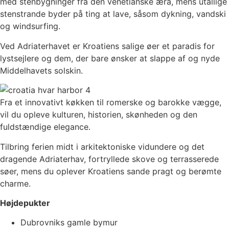
med stenbygninger fra den venetianske æra, mens utallige
stenstrande byder på ting at lave, såsom dykning, vandski
og windsurfing.
Ved Adriaterhavet er Kroatiens salige øer et paradis for
lystsejlere og dem, der bare ønsker at slappe af og nyde
Middelhavets solskin.
Fra et innovativt køkken til romerske og barokke vægge,
vil du opleve kulturen, historien, skønheden og den
fuldstændige elegance.
Tilbring ferien midt i arkitektoniske vidundere og det
dragende Adriaterhav, fortryllede skove og terrasserede
søer, mens du oplever Kroatiens sande pragt og berømte
charme.
Højdepukter
Dubrovniks gamle bymur